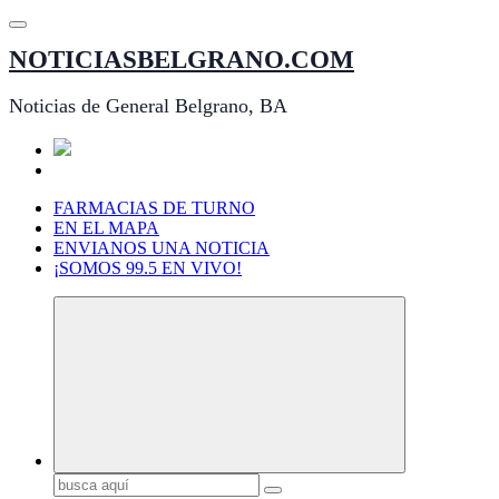
Saltar
al
NOTICIASBELGRANO.COM
contenido
Noticias de General Belgrano, BA
FARMACIAS DE TURNO
EN EL MAPA
ENVIANOS UNA NOTICIA
¡SOMOS 99.5 EN VIVO!
Buscar: