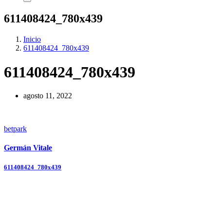
611408424_780x439
Inicio
611408424_780x439
611408424_780x439
agosto 11, 2022
betpark
Germán Vitale
Navegación
611408424_780x439
de
entradas