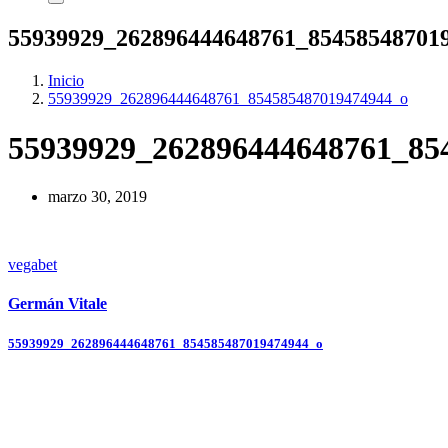
55939929_262896444648761_85458548701
Inicio
55939929_262896444648761_854585487019474944_o
55939929_262896444648761_85
marzo 30, 2019
vegabet
Germán Vitale
Navegación
55939929_262896444648761_854585487019474944_o
de
entradas