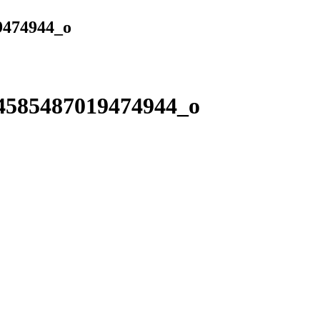
9474944_o
4585487019474944_o