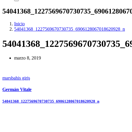
54041368_1227569670730735_6906128067
Inicio
54041368_1227569670730735_6906128067018620928_n
54041368_1227569670730735_6
marzo 8, 2019
marsbahis giriş
Germán Vitale
Navegación
54041368_1227569670730735_6906128067018620928_n
de
entradas