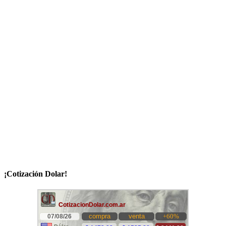
¡Cotización Dolar!