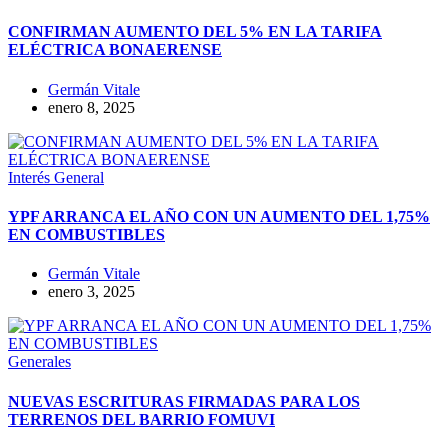
CONFIRMAN AUMENTO DEL 5% EN LA TARIFA
ELÉCTRICA BONAERENSE
Germán Vitale
enero 8, 2025
Interés General
YPF ARRANCA EL AÑO CON UN AUMENTO DEL 1,75%
EN COMBUSTIBLES
Germán Vitale
enero 3, 2025
Generales
NUEVAS ESCRITURAS FIRMADAS PARA LOS
TERRENOS DEL BARRIO FOMUVI