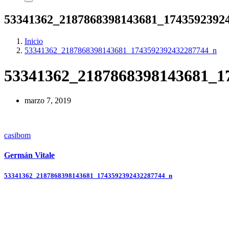
53341362_2187868398143681_1743592392
Inicio
53341362_2187868398143681_1743592392432287744_n
53341362_2187868398143681_1
marzo 7, 2019
casibom
Germán Vitale
Navegación
53341362_2187868398143681_1743592392432287744_n
de
entradas