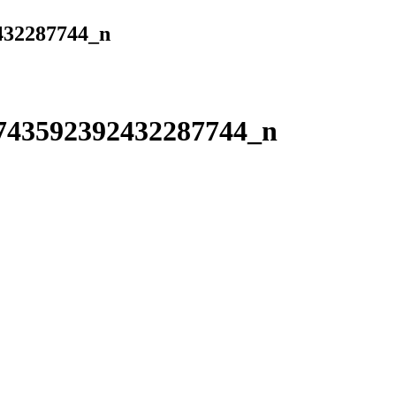
432287744_n
743592392432287744_n