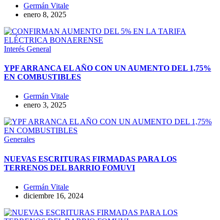
Germán Vitale
enero 8, 2025
Interés General
YPF ARRANCA EL AÑO CON UN AUMENTO DEL 1,75%
EN COMBUSTIBLES
Germán Vitale
enero 3, 2025
Generales
NUEVAS ESCRITURAS FIRMADAS PARA LOS
TERRENOS DEL BARRIO FOMUVI
Germán Vitale
diciembre 16, 2024