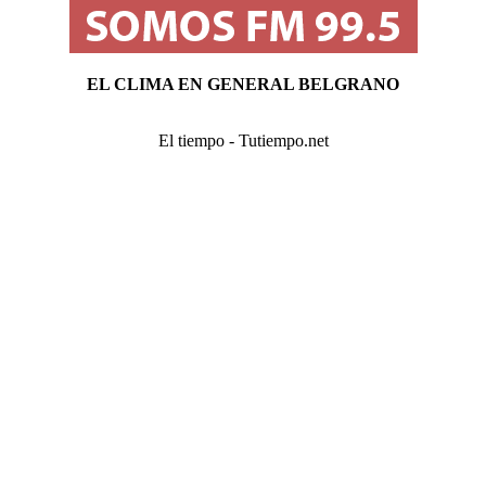
EL CLIMA EN GENERAL BELGRANO
El tiempo - Tutiempo.net