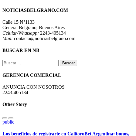
NOTICIASBELGRANO.COM
Calle 15 N°1133
General Belgrano, Buenos Aires
Celular/Whatsapp:
2243-405134
Mail:
contacto@noticiasbelgrano.com
BUSCAR EN NB
Buscar:
GERENCIA COMERCIAL
ANUNCIA CON NOSOTROS
2243-405134
Other Story
public
Los beneficios de registrarte en CalitoroBet Argentina: bonos,