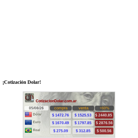
¡Cotización Dolar!