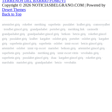
Copyright © 2026 NOTICIASBELGRANO.COM | Powered by
Desert Themes
Back to Top
artemisbet giriş
·
roketbet
·
meritking
·
superbetin
·
pusulabet
·
kralbet giriş
·
cratosroyalbet
·
trendbet güncel giriş
·
grandpashabet
·
portobet giriş
·
meritking link
·
casinoelit
·
grandpashabet giriş
·
grandpashabet güncel giriş
·
betkom
·
betcio giriş
·
roketbet güncel
giriş
·
pusulabet giriş
·
kralbet
·
kargabet
·
oslobet giriş
·
portobet
·
oslobet giriş
·
kargabet
giriş
·
superbetin güncel giriş
·
superbetin
·
oslobet
·
izmir escort
·
betcio güncel giriş
·
artemisbet
·
oslobet
·
izmir vip escort
·
mariobet
·
betkom giriş
·
artemisbet güncel giriş
·
superbetin giriş
·
portobahis
·
meritking giriş
·
izmir escort vitrin
·
vevobahis giriş
·
superbetin giriş
·
pusulabet güncel giriş
·
dsaa
·
kargabet güncel giriş
·
roketbet giriş
·
marsbahis
·
mariobet giriş
·
grandpashabet
·
betcio
·
vevobahis