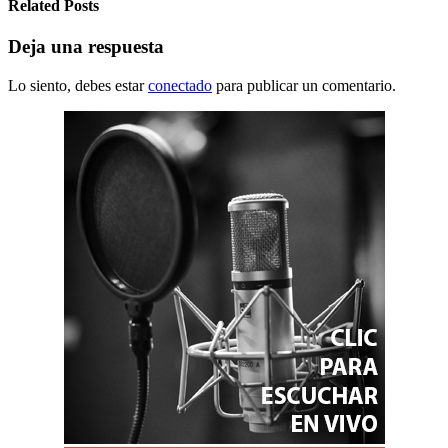
Related Posts
Deja una respuesta
Lo siento, debes estar
conectado
para publicar un comentario.