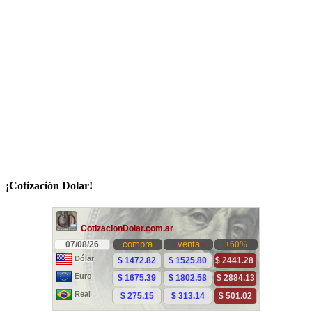
¡Cotización Dolar!