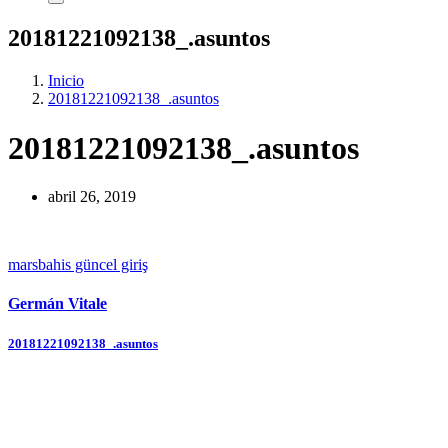
20181221092138_.asuntos
Inicio
20181221092138_.asuntos
20181221092138_.asuntos
abril 26, 2019
marsbahis güncel giriş
Germán Vitale
Navegación
20181221092138_.asuntos
de
entradas