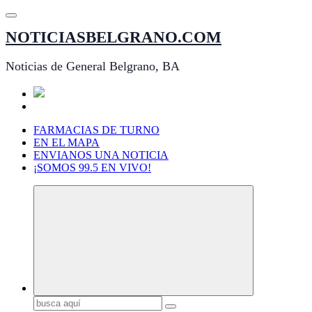
Saltar
al
NOTICIASBELGRANO.COM
contenido
Noticias de General Belgrano, BA
FARMACIAS DE TURNO
EN EL MAPA
ENVIANOS UNA NOTICIA
¡SOMOS 99.5 EN VIVO!
Buscar: