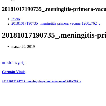
20181017190735_.meningitis-primera-vac
Inicio
20181017190735_.meningitis-primera-vacuna-1200x762_c
20181017190735_.meningitis-p
marzo 29, 2019
marsbahis giriş
Germán Vitale
Navegación
20181017190735_.meningitis-primera-vacuna-1200x762_c
de
entradas