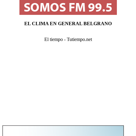
EL CLIMA EN GENERAL BELGRANO
El tiempo - Tutiempo.net