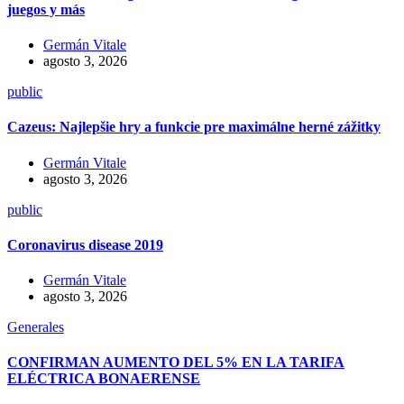
juegos y más
Germán Vitale
agosto 3, 2026
public
Cazeus: Najlepšie hry a funkcie pre maximálne herné zážitky
Germán Vitale
agosto 3, 2026
public
Coronavirus disease 2019
Germán Vitale
agosto 3, 2026
Generales
CONFIRMAN AUMENTO DEL 5% EN LA TARIFA
ELÉCTRICA BONAERENSE