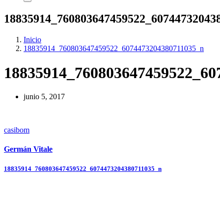
18835914_760803647459522_60744732043
Inicio
18835914_760803647459522_6074473204380711035_n
18835914_760803647459522_60
junio 5, 2017
casibom
Germán Vitale
Navegación
18835914_760803647459522_6074473204380711035_n
de
entradas