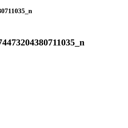
80711035_n
74473204380711035_n