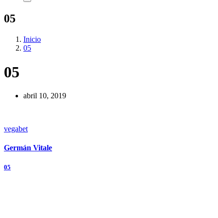
05
Inicio
05
05
abril 10, 2019
vegabet
Germán Vitale
Navegación
05
de
entradas