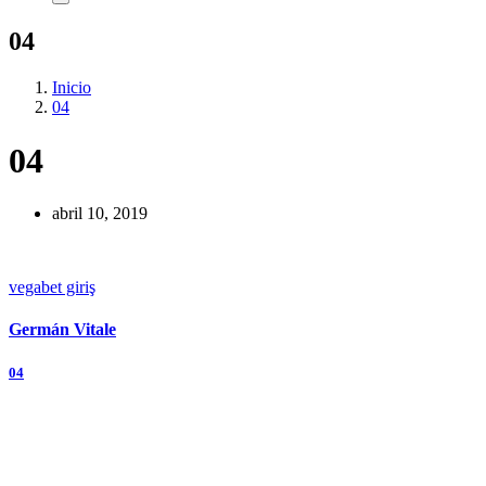
04
Inicio
04
04
abril 10, 2019
vegabet giriş
Germán Vitale
Navegación
04
de
entradas